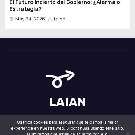
El Futuro Incierto del Gobierno: ¿Alarma o
Estrategia?
May 24, 2026
Laian
LAIAN
Usamos cookies para asegurar que te damos la mejor
experiencia en nuestra web. Si continúas usando este sitio,
Funciona gracias a WordPress
|
Tema: Newses de
Themeansar
.
asumiremos que estás de acuerdo con ello.