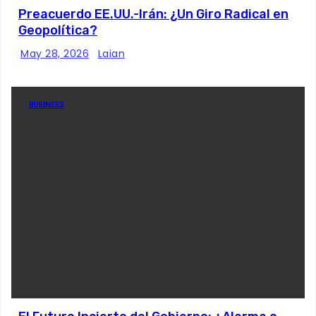
Preacuerdo EE.UU.-Irán: ¿Un Giro Radical en
Geopolítica?
May 28, 2026
Laian
BUSINESS