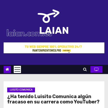
S
a
l
t
LAIAN
a
r
a
l
c
o
n
t
e
n
LUISITO COMUNICA
¿Ha tenido Luisito Comunica algún
i
fracaso en su carrera como YouTuber?
d