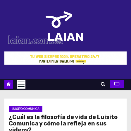
S
a
l
t
LAIAN
a
r
a
l
c
o
n
t
e
n
LUISITO COMUNICA
¿Cuál es la filosofía de vida de Luisito
i
Comunica y cómo la refleja en sus
d
videos?