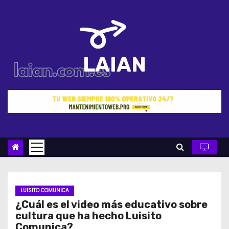
S
a
l
t
LAIAN
a
r
a
l
c
o
n
t
e
n
LUISITO COMUNICA
¿Cuál es el video más educativo sobre
i
cultura que ha hecho Luisito
d
Comunica?