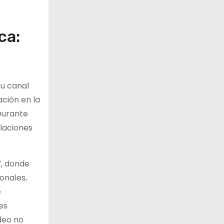
ca:
su canal
ción en la
Durante
elaciones
”, donde
ionales,
e
es
ideo no