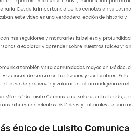
vista a expertos en la cultura maya, quienes comparten d
ilenaria. Desde la importancia de los cenotes en su cosmo
zaban, este video es una verdadera lección de historia y
n mis seguidores y mostrarles la belleza y profundidad
ersonas a explorar y aprender sobre nuestras raíces”,* a
o Comunica también visita comunidades mayas en México, 
al y conocer de cerca sus tradiciones y costumbres. Esta
rtancia de preservar y valorar la cultura indígena en el 
n México” de Luisito Comunica no solo es entretenido, si
 transmitir conocimientos históricos y culturales de una 
más épico de Luisito Comunica