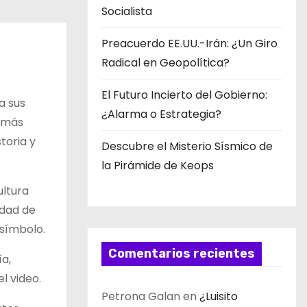
Socialista
Preacuerdo EE.UU.-Irán: ¿Un Giro
Radical en Geopolítica?
El Futuro Incierto del Gobierno:
a sus
¿Alarma o Estrategia?
s más
toria y
Descubre el Misterio Sísmico de
la Pirámide de Keops
ultura
idad de
 símbolo.
Comentarios recientes
a,
l video.
Petrona Galan
en
¿Luisito