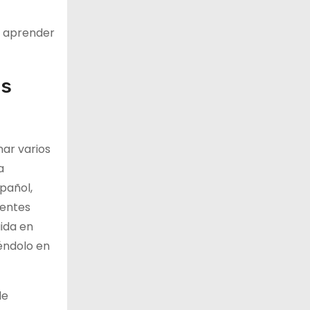
de aprender
as
ar varios
a
pañol,
rentes
ida en
iéndolo en
de