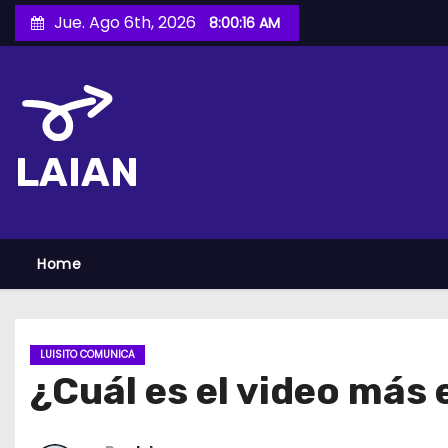
S
Jue. Ago 6th, 2026
8:00:17 AM
a
l
t
a
r
LAIAN
a
l
c
o
Home
n
t
e
LUISITO COMUNICA
n
¿Cuál es el video más
i
d