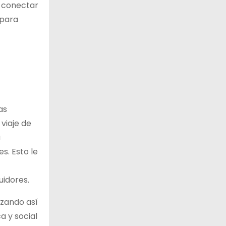
a conectar
 para
as
viaje de
a
s. Esto le
uidores.
izando así
a y social