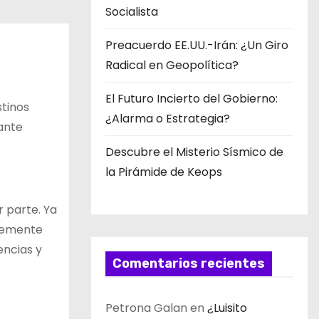
Socialista
Preacuerdo EE.UU.-Irán: ¿Un Giro
Radical en Geopolítica?
El Futuro Incierto del Gobierno:
stinos
¿Alarma o Estrategia?
nante
Descubre el Misterio Sísmico de
la Pirámide de Keops
r parte. Ya
plemente
encias y
Comentarios recientes
Petrona Galan
en
¿Luisito