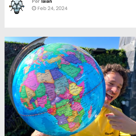
Por
laian
o
Feb 24, 2024