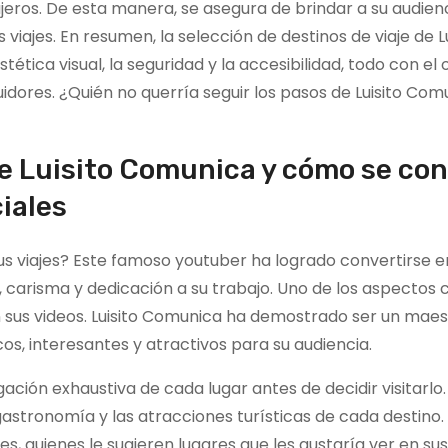
jeros. De esta manera, se asegura de brindar a su audien
iajes. En resumen, la selección de destinos de viaje de Lu
ética visual, la seguridad y la accesibilidad, todo con el 
dores. ¿Quién no querría seguir los pasos de Luisito Com
de Luisito Comunica y cómo se con
ciales
us viajes? Este famoso youtuber ha logrado convertirse e
d, carisma y dedicación a su trabajo. Uno de los aspectos 
 en sus videos. Luisito Comunica ha demostrado ser un maes
os, interesantes y atractivos para su audiencia.
ción exhaustiva de cada lugar antes de decidir visitarlo. 
a gastronomía y las atracciones turísticas de cada destino
, quienes le sugieren lugares que les gustaría ver en sus