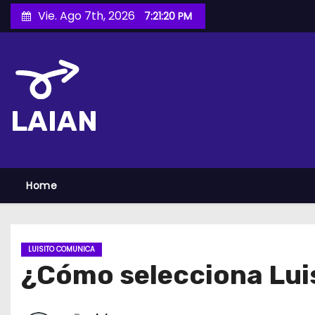
S
Vie. Ago 7th, 2026
7:21:21 PM
a
l
t
a
r
LAIAN
a
l
c
o
Home
n
t
e
LUISITO COMUNICA
n
¿Cómo selecciona Luis
i
d