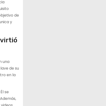
cia
isito
objetivo de
unica y
virtió
n una
clave de su
tro en la
Él se
. Además,
 videos.