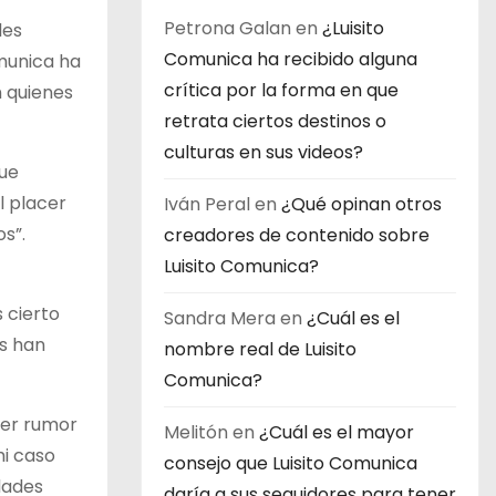
Petrona Galan
en
¿Luisito
les
Comunica ha recibido alguna
omunica ha
crítica por la forma en que
n quienes
retrata ciertos destinos o
culturas en sus videos?
que
l placer
Iván Peral
en
¿Qué opinan otros
s”.
creadores de contenido sobre
Luisito Comunica?
 cierto
Sandra Mera
en
¿Cuál es el
s han
nombre real de Luisito
Comunica?
ier rumor
Melitón
en
¿Cuál es el mayor
mi caso
consejo que Luisito Comunica
dades
daría a sus seguidores para tener