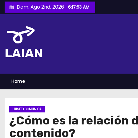
S
Dom. Ago 2nd, 2026
6:17:54 AM
a
l
t
a
r
LAIAN
a
l
c
o
Home
n
t
e
LUISITO COMUNICA
n
¿Cómo es la relación 
i
contenido?
d