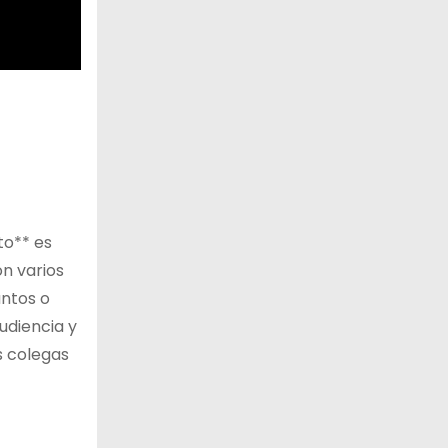
to** es
n varios
untos o
udiencia y
s colegas