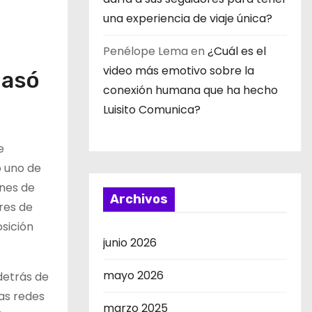
una experiencia de viaje única?
Penélope Lema
en
¿Cuál es el
video más emotivo sobre la
pasó
conexión humana que ha hecho
Luisito Comunica?
e
o uno de
ones de
Archivos
res de
sición
junio 2026
mayo 2026
detrás de
as redes
marzo 2025