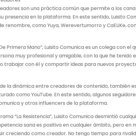
readores son una práctica común que permite a los cana
su presencia en la plataforma. En este sentido, Luisito C
s de renombre, como Yuya, Werevertumorro y CaELiKe, co
De Primera Mano”, Luisito Comunica es un colega con el 
ersona muy profesional y amigable, con la que he tenido e
o trabajar con él y compartir ideas para nuevos proyecto
 de la dinámica entre creadores de contenido, también es
turado como YouTube. En este sentido, algunos seguidore
Comunica y otros influencers de la plataforma.
rama “La Resistencia”, Luisito Comunica desmintió cualqu
mpetencia sana es positiva en cualquier ámbito, pero en 
uir creciendo como creador. No tengo tiempo para rivali