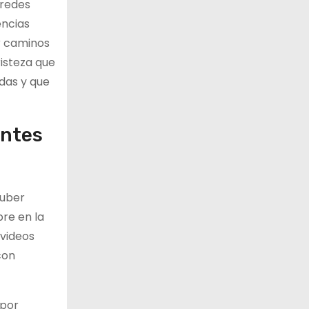
 redes
encias
r caminos
isteza que
das y que
antes
tuber
re en la
 videos
con
 por