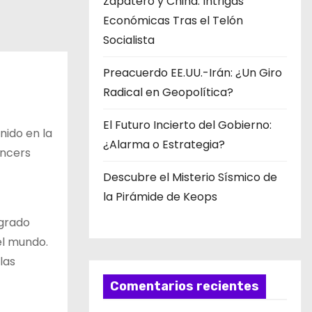
Zapatero y China: Intrigas
Económicas Tras el Telón
Socialista
Preacuerdo EE.UU.-Irán: ¿Un Giro
Radical en Geopolítica?
El Futuro Incierto del Gobierno:
nido en la
¿Alarma o Estrategia?
encers
Descubre el Misterio Sísmico de
la Pirámide de Keops
ogrado
el mundo.
las
Comentarios recientes